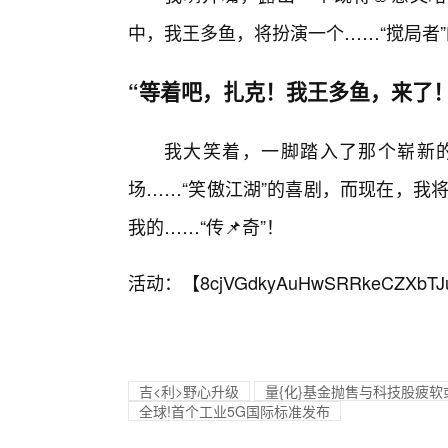
中，我王多鱼，将扮演一个……“搅局者”
“等着吧，扎克！我王多鱼，来了！
我大笑着，一脚踏入了那个崭新的
场……“笑傲江湖”的喜剧，而现在，我将
我的……“传📌奇”！
活动：【
8cjVGdkyAuHwSRRkeCZXbTJ
吉<利>野心升级
量{化}基金抛售与科技股疲软
全球!首个工业5G国际标准发布